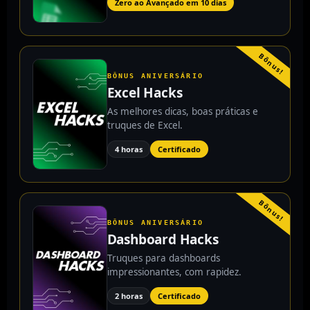
Zero ao Avançado em 10 dias
Bônus!
BÔNUS ANIVERSÁRIO
Excel Hacks
As melhores dicas, boas práticas e
truques de Excel.
4 horas
Certificado
Bônus!
BÔNUS ANIVERSÁRIO
Dashboard Hacks
Truques para dashboards
impressionantes, com rapidez.
2 horas
Certificado