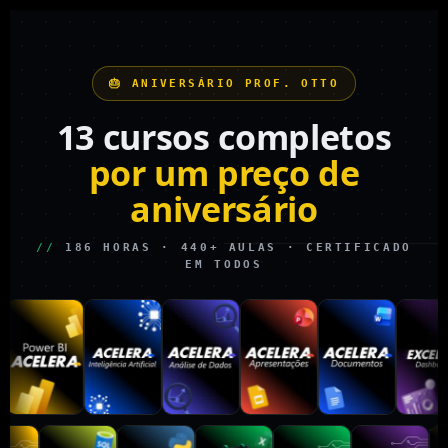
🎂 ANIVERSÁRIO PROF. OTTO
13 cursos completos
por um preço de
aniversário
//
186 HORAS · 440+ AULAS · CERTIFICADO
EM TODOS