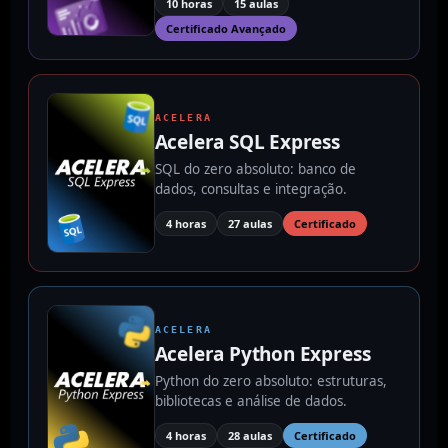
10 horas
15 aulas
Certificado Avançado
ACELERA
Acelera SQL Express
SQL do zero absoluto: banco de
dados, consultas e integração.
4 horas
27 aulas
Certificado
ACELERA
Acelera Python Express
Python do zero absoluto: estruturas,
bibliotecas e análise de dados.
4 horas
28 aulas
Certificado