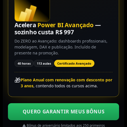
Acelera
Power BI Avançado
—
sozinho custa R$ 997
Do ZERO ao Avançado: dashboards profissionais,
modelagem, DAX e publicação. Incluído de
presente na promoção.
40 horas
113 aulas
Certificado Avançado
🎁
Plano Anual com renovação com desconto por
3 anos
, contendo todos os cursos acima.
QUERO GARANTIR MEUS BÔNUS
⚠️ Bônus de aniversário limitados aos 250 primeiros