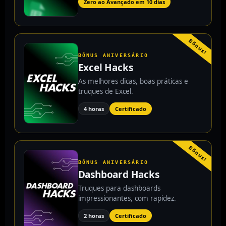
Zero ao Avançado em 10 dias
Bônus!
BÔNUS ANIVERSÁRIO
Excel Hacks
As melhores dicas, boas práticas e
truques de Excel.
4 horas
Certificado
Bônus!
BÔNUS ANIVERSÁRIO
Dashboard Hacks
Truques para dashboards
impressionantes, com rapidez.
2 horas
Certificado