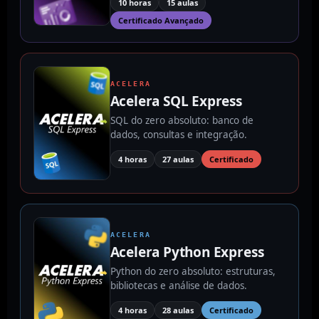
10 horas
15 aulas
Certificado Avançado
ACELERA
Acelera SQL Express
SQL do zero absoluto: banco de
dados, consultas e integração.
4 horas
27 aulas
Certificado
ACELERA
Acelera Python Express
Python do zero absoluto: estruturas,
bibliotecas e análise de dados.
4 horas
28 aulas
Certificado