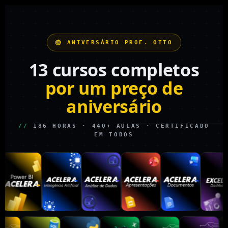
🎂 ANIVERSÁRIO PROF. OTTO
13 cursos completos
por um preço de
aniversário
//
186 HORAS · 440+ AULAS · CERTIFICADO
EM TODOS