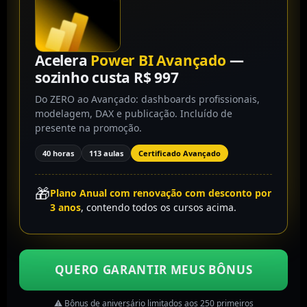
Acelera
Power BI Avançado
—
sozinho custa R$ 997
Do ZERO ao Avançado: dashboards profissionais,
modelagem, DAX e publicação. Incluído de
presente na promoção.
40 horas
113 aulas
Certificado Avançado
🎁
Plano Anual com renovação com desconto por
3 anos
, contendo todos os cursos acima.
QUERO GARANTIR MEUS BÔNUS
⚠️ Bônus de aniversário limitados aos 250 primeiros